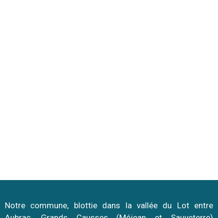
LES 7 CHALETS ABEILLES
LES 8 CHALETS DU GOLF
Notre commune, blottie dans la vallée du Lot entre
Aubrac, Grands Causses (Méjean et Sauveterre)