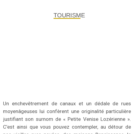
TOURISME
ENTRE AUBRAC ET
GORGES DU TARN:
DÉCOUVREZ UN
TERRITOIRE UNIQUE AUX
PAYSAGES À COUPER LE
SOUFFLE
Un enchevêtrement de canaux et un dédale de rues
moyenâgeuses lui confèrent une originalité particulière
justifiant son surnom de « Petite Venise Lozérienne ».
C’est ainsi que vous pouvez contempler, au détour de