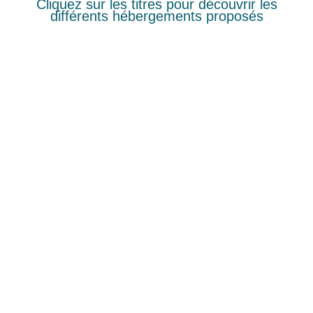
Cliquez sur les titres pour découvrir les
différents hébergements proposés
LES 48 CHALETS DU VILLAGE LES BRUGUIÈRES
CAMPING MUNICIPAL
LES 7 CHALETS PIERRE ET BOIS