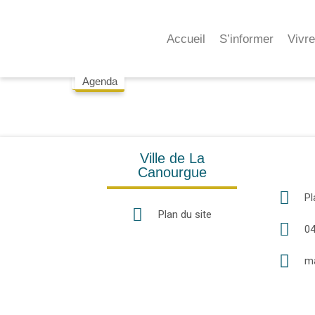
Accueil
S’informer
Vivr
Agenda
Agenda
Ville de La
Canourgue
P
Plan du site
04
m