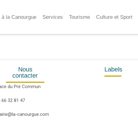
e à la Canourgue
Services
Tourisme
Culture et Sport
Nous
Labels
contacter
lace du Pré Commun
 66 32 81 47
airie@la-canourgue.com