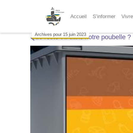
Accueil
S’informer
Vivr
Jour :
15 juin 202
Archives pour 15 juin 2023
Archives pour 15 juin 2023
Que reste-t-il dans notre poubelle ?